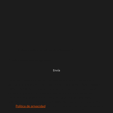
He leído y acepto la Política de privacidad.
*
* Indica los campos obligatorios
Envía
De conformidad con las normativas de protección de datos, le
facilitamos la siguiente información del tratamiento: Responsable:
DRAFTEADOS, S.L. Fines del tratamiento: mantener una relación
comercial y enviar comunicaciones de productos o servicios.
Derechos que le asisten: acceso, rectificación, portabilidad,
supresión, limitación y oposición. Más información del tratamiento
en la
Política de privacidad
. Acepto el tratamiento de mis datos para
el envío de comunicaciones de productos o servicios.*